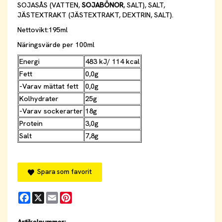
SOJASÅS (VATTEN,
SOJABÖNOR
, SALT), SALT,
JÄSTEXTRAKT (JÄSTEXTRAKT, DEXTRIN, SALT).
Nettovikt:195ml
Näringsvärde per 100ml
Energi
483 kJ/ 114 kcal
Fett
0,0g
-Varav mättat fett
0,0g
Kolhydrater
25g
-Varav sockerarter
18g
Protein
3,0g
Salt
7,8g
Spara som favorit
Facebook
X
Email
Pinterest
Artikelnummer: