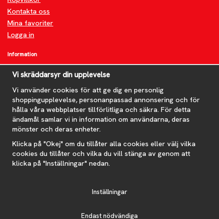
Kontakta oss
Mina favoriter
Logga in
Information
Om oss
Vi skräddarsyr din upplevelse
FAQ
Nyheter
Vi använder cookies för att ge dig en personlig
shoppingupplevelse, personanpassad annonsering och för
Nyhetsbrev
hålla våra webbplatser tillförlitliga och säkra. För detta
Om cookies
ändamål samlar vi in information om användarna, deras
mönster och deras enheter.
Prenumerera på nyhetsbrevet för våra bästa erbjudanden och
nyheter!
Klicka på "Okej" om du tillåter alla cookies eller välj vilka
E-
cookies du tillåter och vilka du vill stänga av genom att
postadress
klicka på "Inställningar" nedan.
De uppgifter du matar in kommer endast användas till våra nyhetsbrev.
Inställningar
Endast nödvändiga