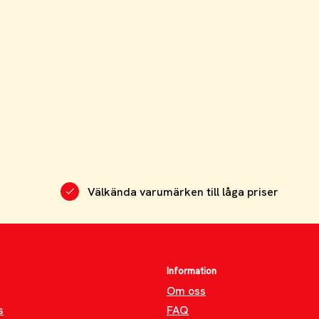
Välkända varumärken till låga priser
Information
Om oss
s
FAQ