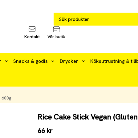
Kontakt
Vår butik
r
Snacks & godis
Drycker
Köksutrustning & till
g 600g
Rice Cake Stick Vegan (Gluten
66 kr