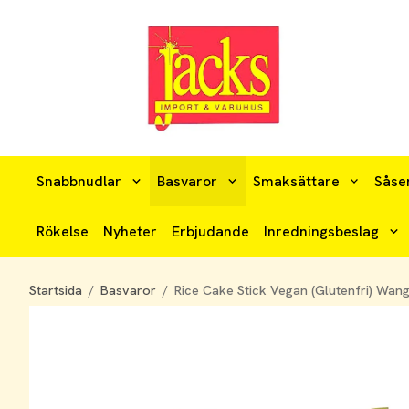
Snabbnudlar
Basvaror
Smaksättare
Såse
Rökelse
Nyheter
Erbjudande
Inredningsbeslag
Startsida
/
Basvaror
/
Rice Cake Stick Vegan (Glutenfri) Wan