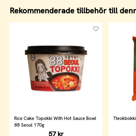
Rekommenderade tillbehör till den
Rice Cake Topokki With Hot Sauce Bowl
Tteokbokki
88 Seoul 170g
57 kr