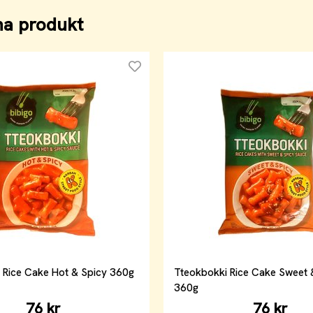
na produkt
 Rice Cake Hot & Spicy 360g
Tteokbokki Rice Cake Sweet 
360g
76 kr
76 kr