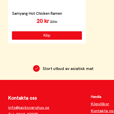
Samyang Hot Chicken Ramen
20 kr
23 kr
Köp
Stort utbud av asiatisk mat
Handla
Kontakta oss
Köpvillkor
info@jacksvaruhus.se
Kontakta os