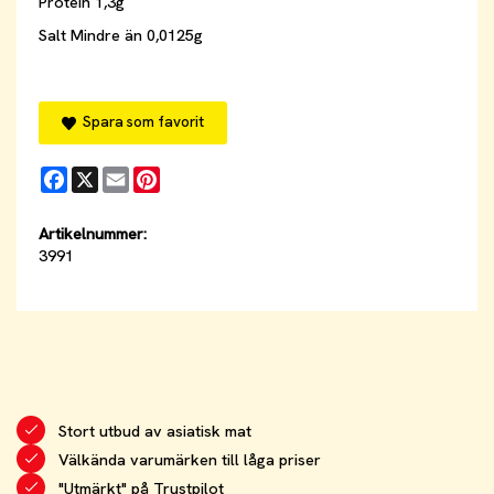
Protein 1,3g
Salt Mindre än 0,0125g
Spara som favorit
Facebook
X
Email
Pinterest
Artikelnummer:
3991
Stort utbud av asiatisk mat
Välkända varumärken till låga priser
"Utmärkt" på
Trustpilot