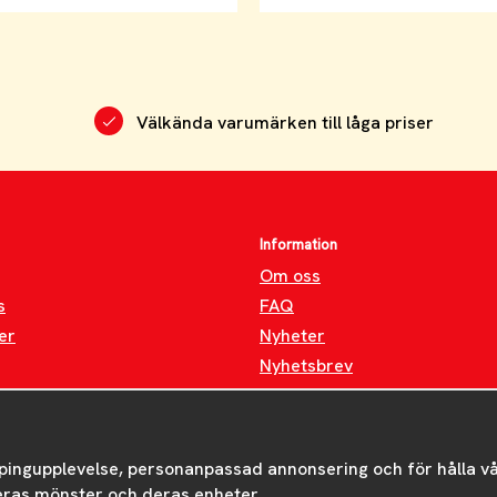
Välkända varumärken till låga priser
Information
Om oss
s
FAQ
er
Nyheter
Nyhetsbrev
Om cookies
pingupplevelse, personanpassad annonsering och för hålla våra
eras mönster och deras enheter.