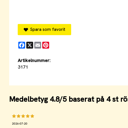
Spara som favorit
Facebook
X
Email
Pinterest
Artikelnummer:
3171
Medelbetyg
4.8
/5 baserat på
4
st rö
2026-07-20