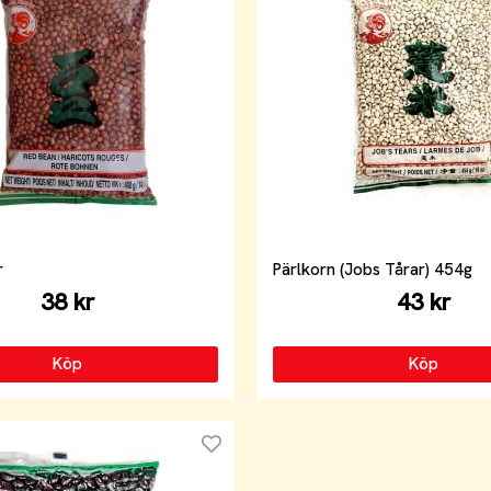
r
Pärlkorn (Jobs Tårar) 454g
38 kr
43 kr
Köp
Köp