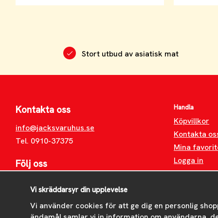
Stort utbud av asiatisk mat
Handla
Kontakta oss
Köpvillkor
info@jacksvaruhus.se
Kontakta os
Tel. 0910-37375
Mina favorit
Logga in
Följ oss
Facebook
Vi skräddarsyr din upplevelse
Instagram
Vi använder cookies för att ge dig en personlig shop
ändamål samlar vi in information om användarna, d