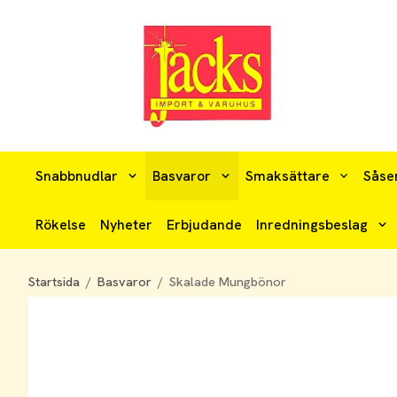
Snabbnudlar
Basvaror
Smaksättare
Såse
Rökelse
Nyheter
Erbjudande
Inredningsbeslag
Startsida
/
Basvaror
/
Skalade Mungbönor