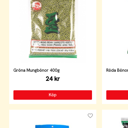
Gröna Mungbönor 400g
Röda Böno
24 kr
Köp