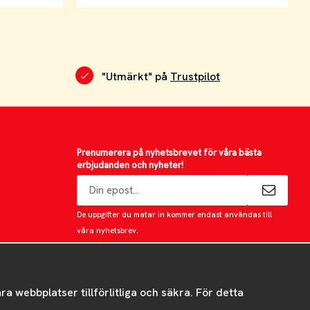
"Utmärkt" på
Trustpilot
Prenumerera på nyhetsbrevet för våra bästa
erbjudanden och nyheter!
E-
postadress
De uppgifter du matar in kommer endast användas till
våra nyhetsbrev.
 webbplatser tillförlitliga och säkra. För detta