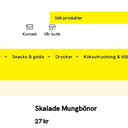
Kontakt
Vår butik
r
Snacks & godis
Drycker
Köksutrustning & till
Skalade Mungbönor
27 kr