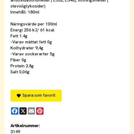
antioxidationsmedel ( E332, E340), sötningsmedel (
steviolglykosider)
Innehåll: 180ml
Näringsvärde per 100ml
Energi 256 kJ/ 61 kcal
Fett 1.4g
-Varav mättat fett 0g
Kolhydrater 9,4g
-Varav sockerarter 5g
Fiber 0g
Protein 2.8g
Salt 0,06g
Spara som favorit
Facebook
X
Email
Pinterest
Artikelnummer:
3149