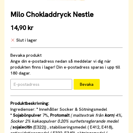
Milo Chokladdryck Nestle
14,90 kr
Slut i lager
Bevaka produkt
Ange din e-postadress nedan så meddelar vi dig när
produkten finns i lager! Din e-postadress sparas i upp till
180 dagar.
Bevaka
Produktbeskrivning:
Ingredienser: " Innehåller Socker & Sötningsmedel
"
Sojabönpulver
7%,
Protomalt
( maltextrak från
korn
) 4%,
Socker 2% kakaopulver 0.20% surhetsreglerande medel
(
sojalecitin
(E322)) , stabiliseringsmedel ( E412, E418),