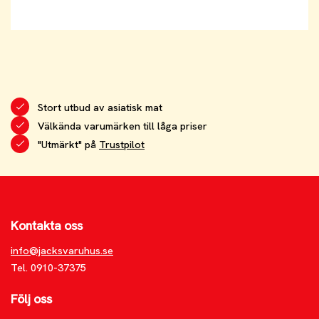
Stort utbud av asiatisk mat
Välkända varumärken till låga priser
"Utmärkt" på
Trustpilot
Kontakta oss
info@jacksvaruhus.se
Tel. 0910-37375
Följ oss