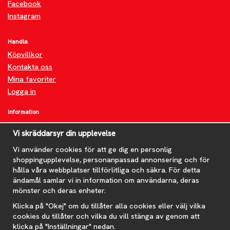
Facebook
Instagram
Handla
Köpvillkor
Kontakta oss
Mina favoriter
Logga in
Information
Om oss
Vi skräddarsyr din upplevelse
FAQ
Nyheter
Vi använder cookies för att ge dig en personlig
shoppingupplevelse, personanpassad annonsering och för
Nyhetsbrev
hålla våra webbplatser tillförlitliga och säkra. För detta
Om cookies
ändamål samlar vi in information om användarna, deras
mönster och deras enheter.
Prenumerera på nyhetsbrevet för våra bästa erbjudanden och
nyheter!
Klicka på "Okej" om du tillåter alla cookies eller välj vilka
E-
cookies du tillåter och vilka du vill stänga av genom att
postadress
klicka på "Inställningar" nedan.