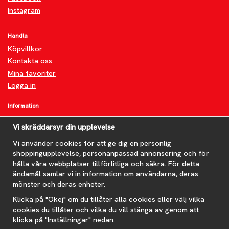
Instagram
Handla
Köpvillkor
Kontakta oss
Mina favoriter
Logga in
Information
Om oss
Vi skräddarsyr din upplevelse
FAQ
Nyheter
Vi använder cookies för att ge dig en personlig
shoppingupplevelse, personanpassad annonsering och för
Nyhetsbrev
hålla våra webbplatser tillförlitliga och säkra. För detta
Om cookies
ändamål samlar vi in information om användarna, deras
mönster och deras enheter.
Prenumerera på nyhetsbrevet för våra bästa erbjudanden och
nyheter!
Klicka på "Okej" om du tillåter alla cookies eller välj vilka
E-
cookies du tillåter och vilka du vill stänga av genom att
postadress
klicka på "Inställningar" nedan.