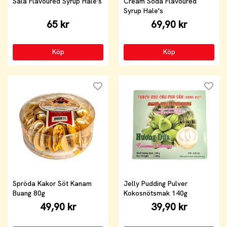
Sala Flavoured Syrup Hale's
Cream Soda Flavoured
Syrup Hale's
65 kr
69,90 kr
Köp
Köp
Spröda Kakor Söt Kanam
Jelly Pudding Pulver
Buang 80g
Kokosnötsmak 140g
49,90 kr
39,90 kr