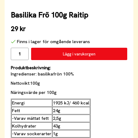
Basilika Frö 100g Raitip
29 kr
Finns i lager för omgående leverans
Lägg i varukorgen
Produktbeskrivning:
Ingredienser: basilikafrön 100%
Nettovikt:100g
Näringsvärde per 100g
Energi
1925 kJ/ 460 kcal
Fett
24g
-Varav mättat fett
2,5g
Kolhydrater
43g
-Varav sockerarter
1g