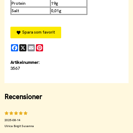
Protein
19g
Salt
0,01g
Spara som favorit
Facebook
X
Email
Pinterest
Artikelnummer:
3567
Recensioner
2025-08-14
Ulrica Birgit Susanna