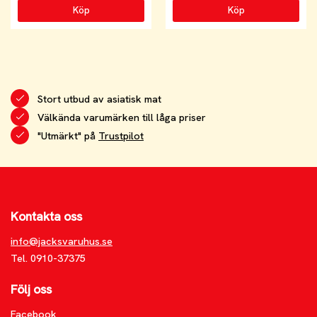
Köp
Köp
Stort utbud av asiatisk mat
Välkända varumärken till låga priser
"Utmärkt" på
Trustpilot
Kontakta oss
info@jacksvaruhus.se
Tel. 0910-37375
Följ oss
Facebook