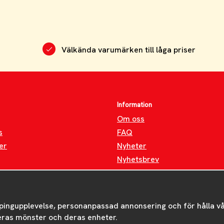
Välkända varumärken till låga priser
Information
Om oss
s
FAQ
er
Nyheter
Nyhetsbrev
Om cookies
pingupplevelse, personanpassad annonsering och för hålla våra
eras mönster och deras enheter.