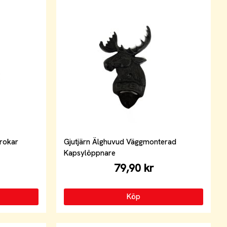
krokar
Gjutjärn Älghuvud Väggmonterad
Kapsylöppnare
79,90 kr
Köp