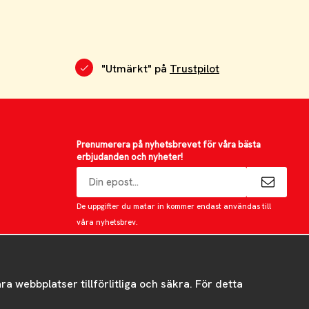
"Utmärkt" på
Trustpilot
Prenumerera på nyhetsbrevet för våra bästa
erbjudanden och nyheter!
E-
postadress
De uppgifter du matar in kommer endast användas till
våra nyhetsbrev.
 webbplatser tillförlitliga och säkra. För detta