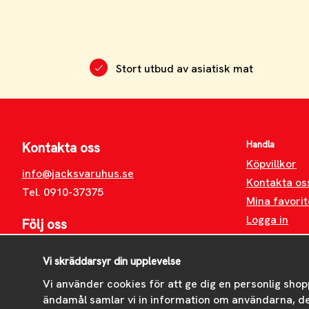
Stort utbud av asiatisk mat
Handla
Kontakta oss
Köpvillkor
info@jacksvaruhus.se
Kontakta os
Tel. 0910-37375
Mina favorit
Logga in
Följ oss
Facebook
Vi skräddarsyr din upplevelse
Instagram
Vi använder cookies för att ge dig en personlig shop
ändamål samlar vi in information om användarna, d