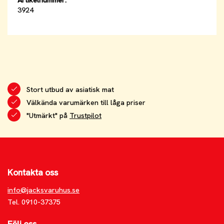
3924
Stort utbud av asiatisk mat
Välkända varumärken till låga priser
"Utmärkt" på
Trustpilot
Kontakta oss
info@jacksvaruhus.se
Tel. 0910-37375
Följ oss