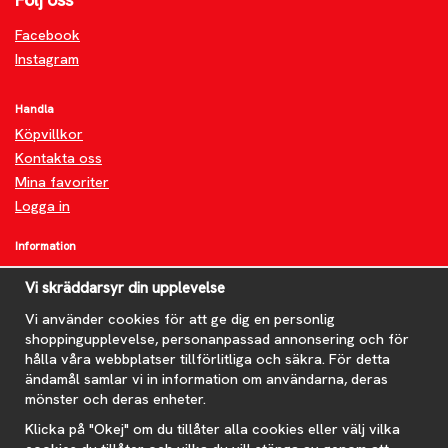
Facebook
Instagram
Handla
Köpvillkor
Kontakta oss
Mina favoriter
Logga in
Information
Om oss
Vi skräddarsyr din upplevelse
FAQ
Nyheter
Vi använder cookies för att ge dig en personlig
shoppingupplevelse, personanpassad annonsering och för
Nyhetsbrev
hålla våra webbplatser tillförlitliga och säkra. För detta
Om cookies
ändamål samlar vi in information om användarna, deras
mönster och deras enheter.
Prenumerera på nyhetsbrevet för våra bästa erbjudanden och
nyheter!
Klicka på "Okej" om du tillåter alla cookies eller välj vilka
E-