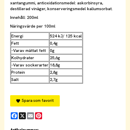
xantangummi, antioxidationsmedel: askorbinsyra,
destillerad vinäger, konserveringsmedel kaliumsorbat.
Innehåll: 200ml
Näringsvärde per 100ml
Energi
524 kJ/ 125 kcal
Fett
0,4g
-Varav mättat fett
0g
Kolhydrater
25,6g
-Varav sockerarter
18,8g
Protein
2,8g
Salt
2,7g
Spara som favorit
Facebook
X
Email
Pinterest
Artikelnummer: