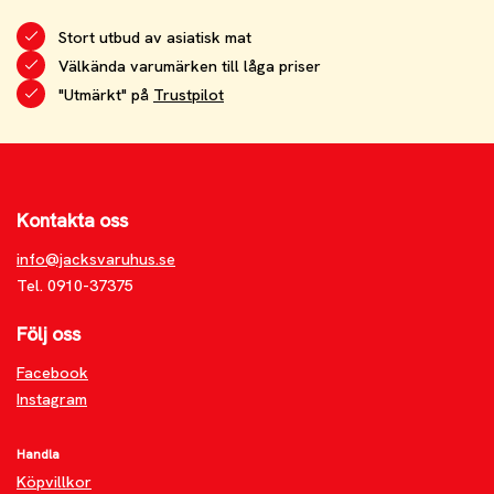
Stort utbud av asiatisk mat
Välkända varumärken till låga priser
"Utmärkt" på
Trustpilot
Kontakta oss
info@jacksvaruhus.se
Tel. 0910-37375
Följ oss
Facebook
Instagram
Handla
Köpvillkor