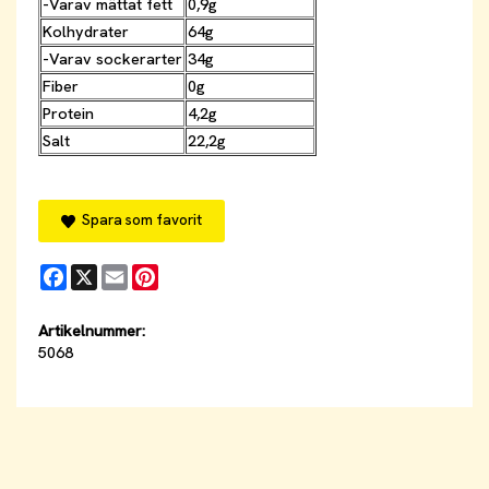
-Varav mättat fett
0,9g
Kolhydrater
64g
-Varav sockerarter
34g
Fiber
0g
Protein
4,2g
Salt
22,2g
Spara som favorit
Facebook
X
Email
Pinterest
Artikelnummer:
5068