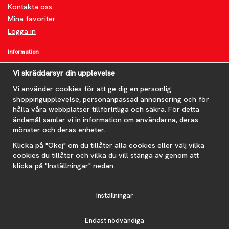
Kontakta oss
Mina favoriter
Logga in
Information
Om oss
Vi skräddarsyr din upplevelse
FAQ
Nyheter
Vi använder cookies för att ge dig en personlig
shoppingupplevelse, personanpassad annonsering och för
Nyhetsbrev
hålla våra webbplatser tillförlitliga och säkra. För detta
Om cookies
ändamål samlar vi in information om användarna, deras
mönster och deras enheter.
Prenumerera på nyhetsbrevet för våra bästa erbjudanden och
nyheter!
Klicka på "Okej" om du tillåter alla cookies eller välj vilka
E-
cookies du tillåter och vilka du vill stänga av genom att
postadress
klicka på "Inställningar" nedan.
De uppgifter du matar in kommer endast användas till våra nyhetsbrev.
Inställningar
Endast nödvändiga