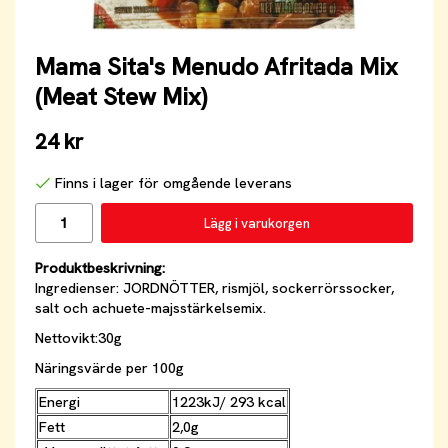
Mama Sita's Menudo Afritada Mix
(Meat Stew Mix)
24 kr
Finns i lager för omgående leverans
Lägg i varukorgen
Produktbeskrivning:
Ingredienser: JORDNÖTTER, rismjöl, sockerrörssocker,
salt och achuete-majsstärkelsemix.
Nettovikt:30g
Näringsvärde per 100g
Energi
1223kJ/ 293 kcal
Fett
2,0g