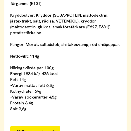
färgämne (E101).
Kryddpulver: Kryddor (SOJAPROTEIN, maltodextrin,
jästextrakt, salt, rädisa, VETEMJÖL), kryddor
(maltodextrin, glukos, smakförstärkare (E627, E631)),
potatisstärkelse.
Flingor: Morot, salladslök, shiitakesvamp, röd chilipeppar.
Nettovikt: 114g
Näringsvärde per 100g
Energi 1834 kJ/ 436 kcal
Fett 14g
-Varav mättat fett 6,8g
Kolhydrater 69g
-Varav sockerarter 4,5g
Protein 8,4g
Salt 3,6g