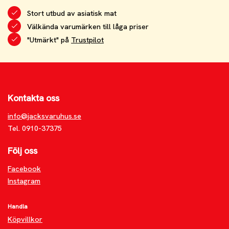
Stort utbud av asiatisk mat
Välkända varumärken till låga priser
"Utmärkt" på
Trustpilot
Kontakta oss
info@jacksvaruhus.se
Tel. 0910-37375
Följ oss
Facebook
Instagram
Handla
Köpvillkor