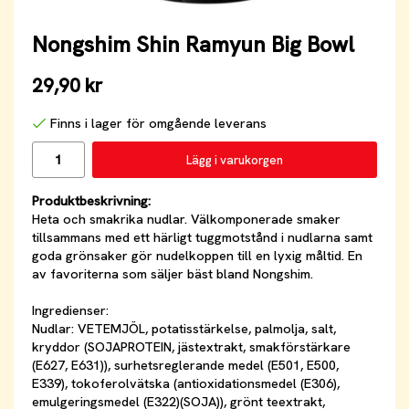
Nongshim Shin Ramyun Big Bowl
29,90 kr
Finns i lager för omgående leverans
Lägg i varukorgen
Produktbeskrivning:
Heta och smakrika nudlar. Välkomponerade smaker
tillsammans med ett härligt tuggmotstånd i nudlarna samt
goda grönsaker gör nudelkoppen till en lyxig måltid. En
av favoriterna som säljer bäst bland Nongshim.
Ingredienser:
Nudlar: VETEMJÖL, potatisstärkelse, palmolja, salt,
kryddor (SOJAPROTEIN, jästextrakt, smakförstärkare
(E627, E631)), surhetsreglerande medel (E501, E500,
E339), tokoferolvätska (antioxidationsmedel (E306),
emulgeringsmedel (E322)(SOJA)), grönt teextrakt,