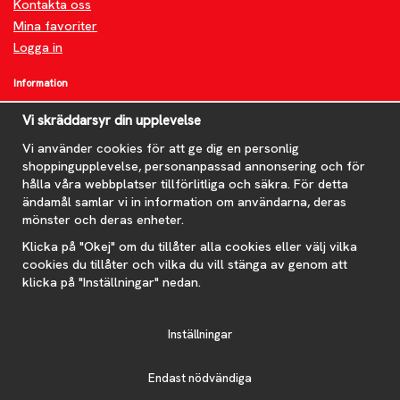
Kontakta oss
Mina favoriter
Logga in
Information
Om oss
Vi skräddarsyr din upplevelse
FAQ
Nyheter
Vi använder cookies för att ge dig en personlig
shoppingupplevelse, personanpassad annonsering och för
Nyhetsbrev
hålla våra webbplatser tillförlitliga och säkra. För detta
Om cookies
ändamål samlar vi in information om användarna, deras
mönster och deras enheter.
Prenumerera på nyhetsbrevet för våra bästa erbjudanden och
nyheter!
Klicka på "Okej" om du tillåter alla cookies eller välj vilka
E-
cookies du tillåter och vilka du vill stänga av genom att
postadress
klicka på "Inställningar" nedan.
De uppgifter du matar in kommer endast användas till våra nyhetsbrev.
Inställningar
Endast nödvändiga