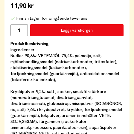
11,90 kr
Finns i lager för omgående leverans
Lägg i varukorgen
Produktbeskrivning:
Ingredienser:
Nudlar 90,8%: VETEMJÖL 75,4%, palmolja, salt,
mjölbehandlingsmedel (natriumkarbonater, trifosfater),
stabiliseringsmedel (kaliumkarbonater),
förtjockningsmedel (guarkärnmjöl), antioxidationsmedel
(tokoferolrika extrakt),
Kryddpulver 9,2%: salt , socker, smakförstärkare
(mononatriumglutamat, dinatriumguanylat,
dinatriuminosinat), glukossirap, misopulver (SOJABÖNOR,
ris, salt) 7,6% i kryddpulvret, kryddor, förtjockningsmedel
(guarkärnmjöl), lökpulver, aromer (innehåller VETE,
SOJA,SESAM), färgämnen (sockerkulör
ammoniakprocessen, paprikaoleoresin), sojasåspulver
(SOJABÖNOR, VETE, salt, maltodextrin),