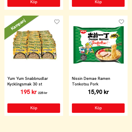
Köp
Köp
Kampanj
Yum Yum Snabbnudlar
Nissin Demae Ramen
Kycklingsmak 30 st
Tonkotsu Pork
195 kr
15,90 kr
225 kr
Köp
Köp