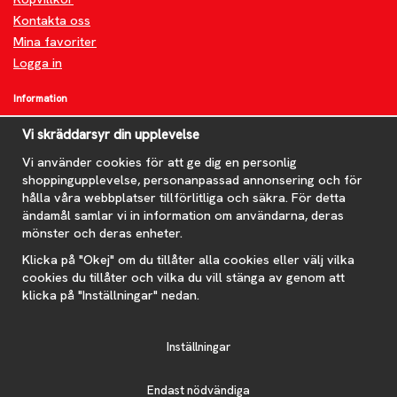
Kontakta oss
Mina favoriter
Logga in
Information
Om oss
Vi skräddarsyr din upplevelse
FAQ
Vi använder cookies för att ge dig en personlig
Nyheter
shoppingupplevelse, personanpassad annonsering och för
Nyhetsbrev
hålla våra webbplatser tillförlitliga och säkra. För detta
Om cookies
ändamål samlar vi in information om användarna, deras
mönster och deras enheter.
Prenumerera på nyhetsbrevet för våra bästa erbjudanden och
nyheter!
Klicka på "Okej" om du tillåter alla cookies eller välj vilka
E-
cookies du tillåter och vilka du vill stänga av genom att
postadress
klicka på "Inställningar" nedan.
De uppgifter du matar in kommer endast användas till våra nyhetsbrev.
Inställningar
Endast nödvändiga