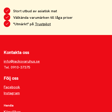
Stort utbud av asiatisk mat
Välkända varumärken till låga priser
"Utmärkt" på
Trustpilot
Kontakta oss
info@jacksvaruhus.se
Tel. 0910-37375
Följ oss
Facebook
Instagram
Handla
Köpvillkor