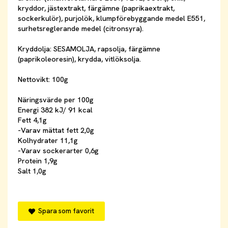
kryddor, jästextrakt, färgämne (paprikaextrakt,
sockerkulör), purjolök, klumpförebyggande medel E551,
surhetsreglerande medel (citronsyra).
Kryddolja: SESAMOLJA, rapsolja, färgämne
(paprikoleoresin), krydda, vitlöksolja.
Nettovikt: 100g
Näringsvärde per 100g
Energi 382 kJ/ 91 kcal
Fett 4,1g
-Varav mättat fett 2,0g
Kolhydrater 11,1g
-Varav sockerarter 0,6g
Protein 1,9g
Salt 1,0g
Spara som favorit