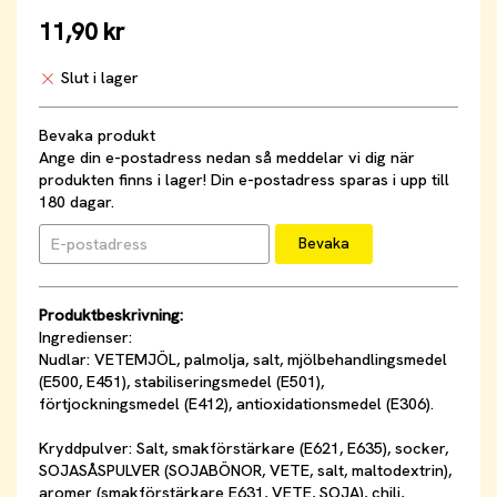
11,90 kr
Slut i lager
Bevaka produkt
Ange din e-postadress nedan så meddelar vi dig när
produkten finns i lager! Din e-postadress sparas i upp till
180 dagar.
Bevaka
Produktbeskrivning:
Ingredienser:
Nudlar: VETEMJÖL, palmolja, salt, mjölbehandlingsmedel
(E500, E451), stabiliseringsmedel (E501),
förtjockningsmedel (E412), antioxidationsmedel (E306).
Kryddpulver: Salt, smakförstärkare (E621, E635), socker,
SOJASÅSPULVER (SOJABÖNOR, VETE, salt, maltodextrin),
aromer (smakförstärkare E631, VETE, SOJA), chili,