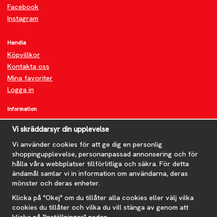
Facebook
Instagram
Handla
Köpvillkor
Kontakta oss
Mina favoriter
Logga in
Information
Om oss
Vi skräddarsyr din upplevelse
FAQ
Nyheter
Vi använder cookies för att ge dig en personlig
shoppingupplevelse, personanpassad annonsering och för
Nyhetsbrev
hålla våra webbplatser tillförlitliga och säkra. För detta
Om cookies
ändamål samlar vi in information om användarna, deras
mönster och deras enheter.
Prenumerera på nyhetsbrevet för våra bästa erbjudanden och
nyheter!
Klicka på "Okej" om du tillåter alla cookies eller välj vilka
E-
cookies du tillåter och vilka du vill stänga av genom att
postadress