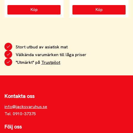
Köp
Köp
Stort utbud av asiatisk mat
Välkända varumärken till låga priser
"Utmärkt" på
Trustpilot
Kontakta oss
info@jacksvaruhus.se
Tel. 0910-37375
Följ oss