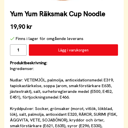
Yum Yum Räksmak Cup Noodle
19,90 kr
Finns i lager för omgående leverans
Lägg i varukorgen
Produktbeskrivning:
Ingredienser:
Nudlar: VETEMJÖL, palmolja, antioxidationsmedel E319,
tapiokastärkelse, soppa (arom, smakförstärkare E635,
jästextrakt), salt, surhetsreglerande medel (E500, E452,
E451), förtjockningsmedel E466.
Kryddpulver: Socker, grönsaker (morot, vitlök, lökblad,
lök), salt, palmolja, antioxidant E320, RÄKOR, SURIMI (FISK,
ÄGGVITA, VETE, SOJABÖNOR), kryddor och örter,
smakförstärkare (E621, E635), syror (E296, E330),