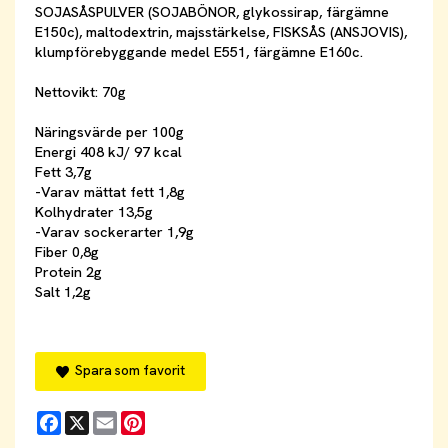
SOJASÅSPULVER (SOJABÖNOR, glykossirap, färgämne
E150c), maltodextrin, majsstärkelse, FISKSÅS (ANSJOVIS),
klumpförebyggande medel E551, färgämne E160c.
Nettovikt: 70g
Näringsvärde per 100g
Energi 408 kJ/ 97 kcal
Fett 3,7g
-Varav mättat fett 1,8g
Kolhydrater 13,5g
-Varav sockerarter 1,9g
Fiber 0,8g
Protein 2g
Salt 1,2g
Spara som favorit
Facebook
X
Email
Pinterest