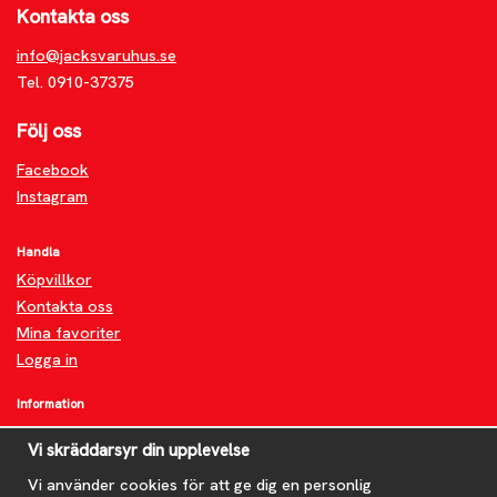
Kontakta oss
info@jacksvaruhus.se
Tel. 0910-37375
Följ oss
Facebook
Instagram
Handla
Köpvillkor
Kontakta oss
Mina favoriter
Logga in
Information
Om oss
Vi skräddarsyr din upplevelse
FAQ
Nyheter
Vi använder cookies för att ge dig en personlig