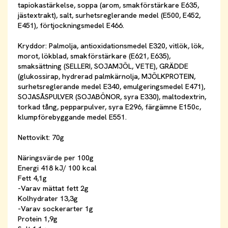
tapiokastärkelse, soppa (arom, smakförstärkare E635,
jästextrakt), salt, surhetsreglerande medel (E500, E452,
E451), förtjockningsmedel E466.
Kryddor: Palmolja, antioxidationsmedel E320, vitlök, lök,
morot, lökblad, smakförstärkare (E621, E635),
smaksättning (SELLERI, SOJAMJÖL, VETE), GRÄDDE
(glukossirap, hydrerad palmkärnolja, MJÖLKPROTEIN,
surhetsreglerande medel E340, emulgeringsmedel E471),
SOJASÅSPULVER (SOJABÖNOR, syra E330), maltodextrin,
torkad tång, pepparpulver, syra E296, färgämne E150c,
klumpförebyggande medel E551.
Nettovikt: 70g
Näringsvärde per 100g
Energi 418 kJ/ 100 kcal
Fett 4,1g
-Varav mättat fett 2g
Kolhydrater 13,3g
-Varav sockerarter 1g
Protein 1,9g