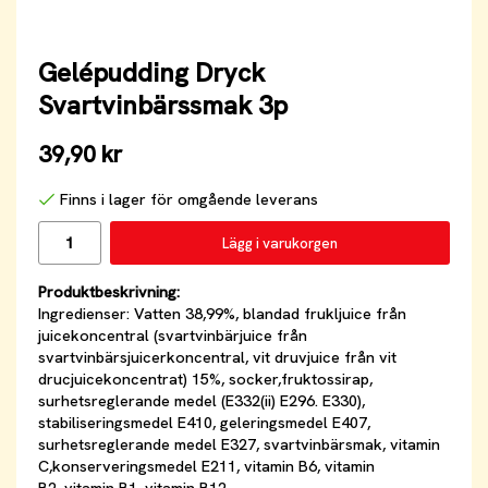
Gelépudding Dryck
Svartvinbärssmak 3p
39,90 kr
Finns i lager för omgående leverans
Lägg i varukorgen
Produktbeskrivning:
Ingredienser: Vatten 38,99%, blandad frukljuice från
juicekoncentral (svartvinbärjuice från
svartvinbärsjuicerkoncentral, vit druvjuice från vit
drucjuicekoncentrat) 15%, socker,fruktossirap,
surhetsreglerande medel (E332(ii) E296. E330),
stabiliseringsmedel E410, geleringsmedel E407,
surhetsreglerande medel E327, svartvinbärsmak, vitamin
C,konserveringsmedel E211, vitamin B6, vitamin