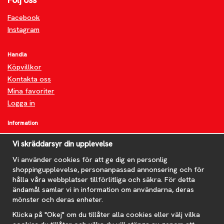
Facebook
Instagram
Handla
Köpvillkor
Kontakta oss
Mina favoriter
Logga in
Information
Om oss
Vi skräddarsyr din upplevelse
FAQ
Nyheter
Vi använder cookies för att ge dig en personlig
shoppingupplevelse, personanpassad annonsering och för
Nyhetsbrev
hålla våra webbplatser tillförlitliga och säkra. För detta
Om cookies
ändamål samlar vi in information om användarna, deras
mönster och deras enheter.
Prenumerera på nyhetsbrevet för våra bästa erbjudanden och
nyheter!
Klicka på "Okej" om du tillåter alla cookies eller välj vilka
E-