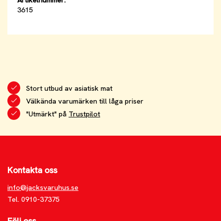
3615
Stort utbud av asiatisk mat
Välkända varumärken till låga priser
"Utmärkt" på
Trustpilot
Kontakta oss
info@jacksvaruhus.se
Tel. 0910-37375
Följ oss