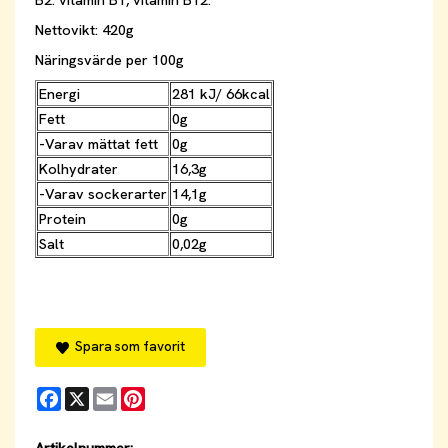
B2. vitamin B1, vitamin B12.
Nettovikt: 420g
Näringsvärde per 100g
Energi
281 kJ/ 66kcal
Fett
0g
-Varav mättat fett
0g
Kolhydrater
16,3g
-Varav sockerarter
14,1g
Protein
0g
Salt
0,02g
Spara som favorit
Facebook
X
Email
Pinterest
Artikelnummer: