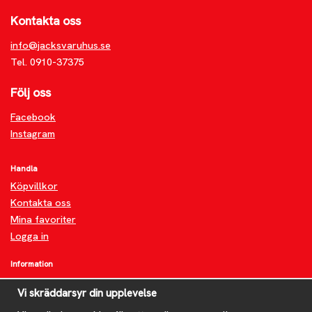
Kontakta oss
info@jacksvaruhus.se
Tel. 0910-37375
Följ oss
Facebook
Instagram
Handla
Köpvillkor
Kontakta oss
Mina favoriter
Logga in
Information
Om oss
Vi skräddarsyr din upplevelse
FAQ