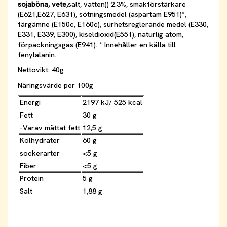
sojaböna, vete,
salt, vatten)) 2.3%, smakförstärkare
(E621,E627, E631), sötningsmedel (aspartam E951)*,
färgämne (E150c, E160c), surhetsreglerande medel (E330,
E331, E339, E300), kiseldioxid(E551), naturlig atom,
förpackningsgas (E941). * Innehåller en källa till
fenylalanin.
Nettovikt: 40g
Näringsvärde per 100g
Energi
2197 kJ/ 525 kcal
Fett
30 g
-Varav mättat fett
12,5 g
Kolhydrater
60 g
sockerarter
<5 g
Fiber
<5 g
Protein
5 g
Salt
1,88 g