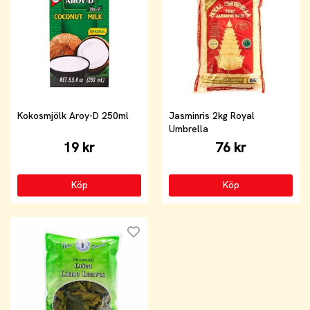
Kokosmjölk Aroy-D 250ml
Jasminris 2kg Royal
Umbrella
19 kr
76 kr
Köp
Köp