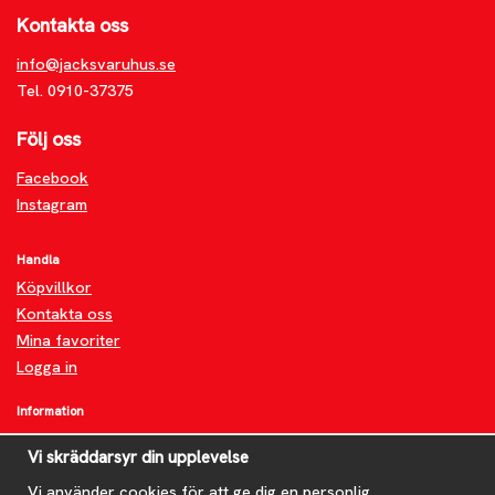
Kontakta oss
info@jacksvaruhus.se
Tel. 0910-37375
Följ oss
Facebook
Instagram
Handla
Köpvillkor
Kontakta oss
Mina favoriter
Logga in
Information
Om oss
Vi skräddarsyr din upplevelse
FAQ
Nyheter
Vi använder cookies för att ge dig en personlig