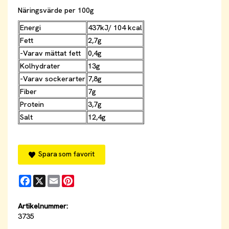
Näringsvärde per 100g
Energi
437kJ/ 104 kcal
Fett
2,7g
-Varav mättat fett
0,4g
Kolhydrater
13g
-Varav sockerarter
7,8g
Fiber
7g
Protein
3,7g
Salt
12,4g
Spara som favorit
Facebook
X
Email
Pinterest
Artikelnummer:
3735